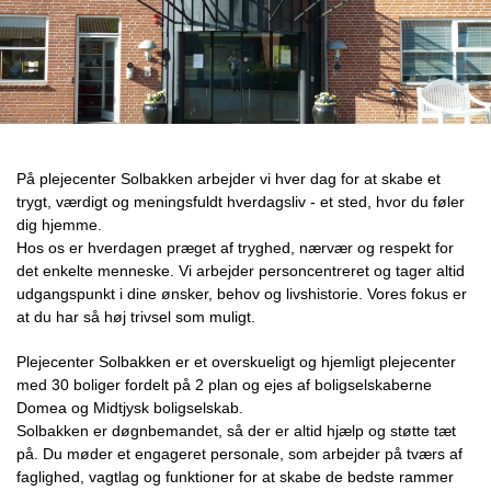
På plejecenter Solbakken arbejder vi hver dag for at skabe et
trygt, værdigt og meningsfuldt hverdagsliv - et sted, hvor du føler
dig hjemme.
Hos os er hverdagen præget af tryghed, nærvær og respekt for
det enkelte menneske. Vi arbejder personcentreret og tager altid
udgangspunkt i dine ønsker, behov og livshistorie. Vores fokus er
at du har så høj trivsel som muligt.
Plejecenter Solbakken er et overskueligt og hjemligt plejecenter
med 30 boliger fordelt på 2 plan og ejes af boligselskaberne
Domea og Midtjysk boligselskab.
Solbakken er døgnbemandet, så der er altid hjælp og støtte tæt
på. Du møder et engageret personale, som arbejder på tværs af
faglighed, vagtlag og funktioner for at skabe de bedste rammer